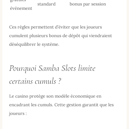
standard
bonus par session
événement
Ces règles permettent d’éviter que les joueurs
cumulent plusieurs bonus de dépôt qui viendraient
déséquilibrer le système.
Pourquoi Samba Slots limite
certains cumuls ?
Le casino protège son modèle économique en
encadrant les cumuls. Cette gestion garantit que les
joueurs :