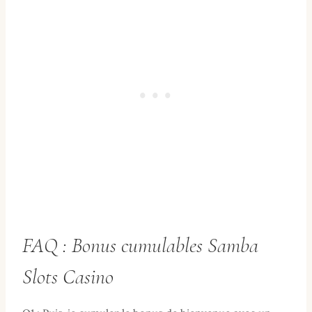
FAQ : Bonus cumulables Samba
Slots Casino