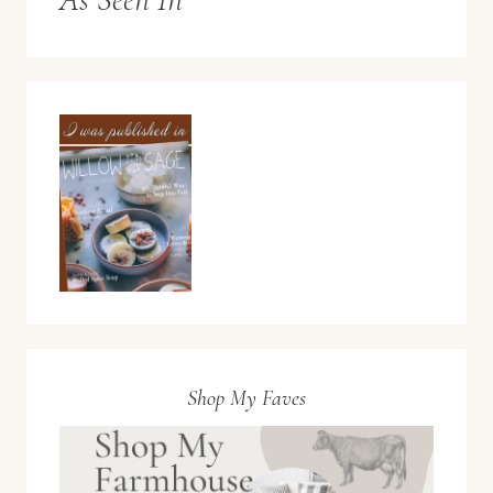
Shop My Faves