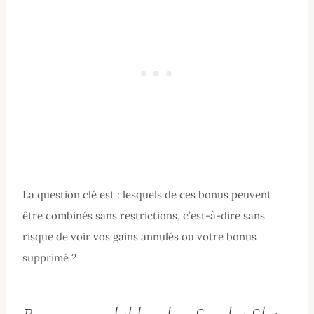
La question clé est : lesquels de ces bonus peuvent
être combinés sans restrictions, c’est-à-dire sans
risque de voir vos gains annulés ou votre bonus
supprimé ?