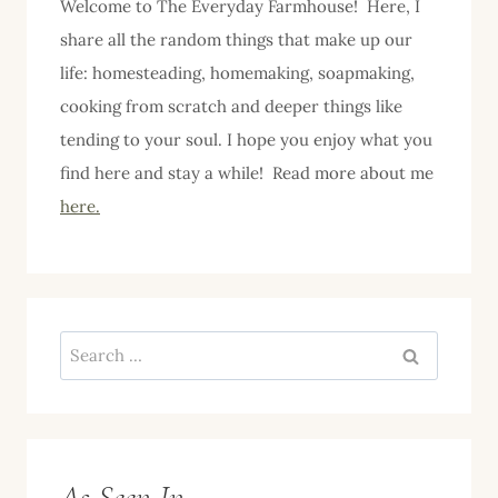
Welcome to The Everyday Farmhouse! Here, I
share all the random things that make up our
life: homesteading, homemaking, soapmaking,
cooking from scratch and deeper things like
tending to your soul. I hope you enjoy what you
find here and stay a while! Read more about me
here.
Search
for:
As Seen In