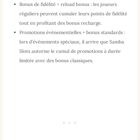
Bonus de fidélité + reload bonus : les joueurs
réguliers peuvent cumuler leurs points de fidélité
tout en profitant des bonus recharge.
Promotions événementielles + bonus standards :
lors d’événements spéciaux, il arrive que Samba
Slots autorise le cumul de promotions à durée
limitée avec des bonus classiques.