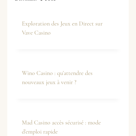
Exploration des Jeux en Direct sur
Vave Casino
Wino Casino : qu’attendre des
nouveaux jeux à venir ?
Mad Casino accès sécurisé : mode
d’emploi rapide