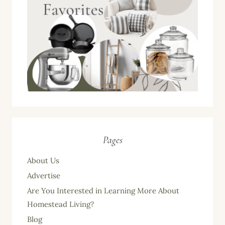
Pages
About Us
Advertise
Are You Interested in Learning More About
Homestead Living?
Blog