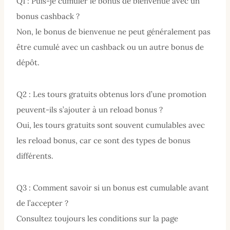
Q1 : Puis-je cumuler le bonus de bienvenue avec un
bonus cashback ?
Non, le bonus de bienvenue ne peut généralement pas
être cumulé avec un cashback ou un autre bonus de
dépôt.
Q2 : Les tours gratuits obtenus lors d’une promotion
peuvent-ils s’ajouter à un reload bonus ?
Oui, les tours gratuits sont souvent cumulables avec
les reload bonus, car ce sont des types de bonus
différents.
Q3 : Comment savoir si un bonus est cumulable avant
de l’accepter ?
Consultez toujours les conditions sur la page