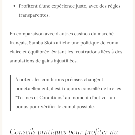
Profitent d’une expérience juste, avec des règles
transparentes.
En comparaison avec d’autres casinos du marché
français, Samba Slots affiche une politique de cumul
claire et équilibrée, évitant les frustrations liées à des
annulations de gains injustifiées.
À noter : les conditions précises changent
ponctuellement, il est toujours conseillé de lire les
“Termes et Conditions” au moment d’activer un
bonus pour vérifier le cumul possible.
Conseils pratiques pour profiter au