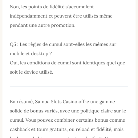
Non, les points de fidélité s’accumulent
indépendamment et peuvent être utilisés même
pendant une autre promotion.
Q5 : Les règles de cumul sont-elles les mêmes sur
mobile et desktop ?
Oui, les conditions de cumul sont identiques quel que
soit le device utilisé.
En résumé, Samba Slots Casino offre une gamme
solide de bonus variés, avec une politique claire sur le
cumul. Vous pouvez combiner certains bonus comme
cashback et tours gratuits, ou reload et fidélité, mais