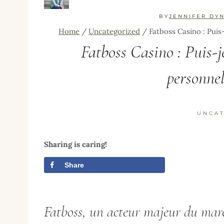
BY
JENNIFER DY
Home
/
Uncategorized
/
Fatboss Casino : Pui
Fatboss Casino : Puis-
personnel
UNCA
Sharing is caring!
Share
Tweet
Fatboss, un acteur majeur du marc