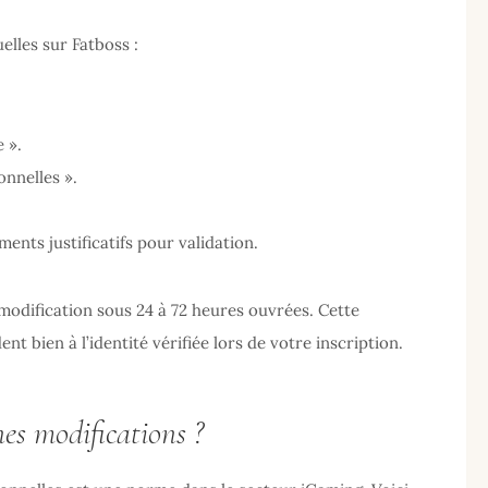
elles sur Fatboss :
 ».
nnelles ».
nts justificatifs pour validation.
modification sous 24 à 72 heures ouvrées. Cette
t bien à l’identité vérifiée lors de votre inscription.
nes modifications ?