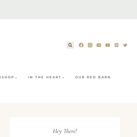
KSHOP
IN THE HEART
OUR RED BARN
Hey There!