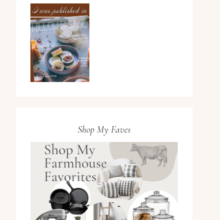
Shop My Faves