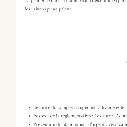
La prudence dans la modification des données pers
les raisons principales :
Sécurité du compte : Empêcher la fraude et le 
Respect de la réglementation : Les autorités imp
Prévention du blanchiment d’argent : Vérifica