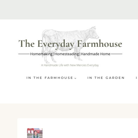
Skip
to
content
IN THE FARMHOUSE
IN THE GARDEN