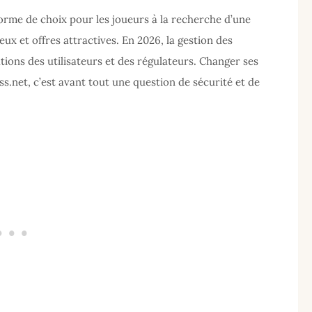
rme de choix pour les joueurs à la recherche d’une
eux et offres attractives. En 2026, la gestion des
ons des utilisateurs et des régulateurs. Changer ses
.net, c’est avant tout une question de sécurité et de