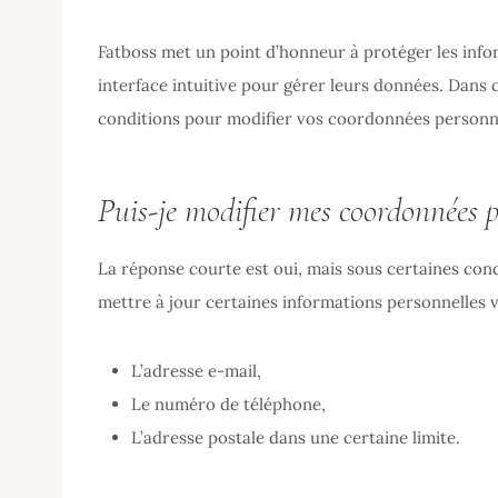
Fatboss met un point d’honneur à protéger les info
interface intuitive pour gérer leurs données. Dans ce
conditions pour modifier vos coordonnées personne
Puis-je modifier mes coordonnées p
La réponse courte est oui, mais sous certaines condi
mettre à jour certaines informations personnelles v
L’adresse e-mail,
Le numéro de téléphone,
L’adresse postale dans une certaine limite.