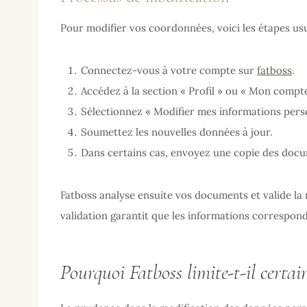
Pour modifier vos coordonnées, voici les étapes usu
Connectez-vous à votre compte sur
fatboss
.
Accédez à la section « Profil » ou « Mon compte
Sélectionnez « Modifier mes informations perso
Soumettez les nouvelles données à jour.
Dans certains cas, envoyez une copie des docume
Fatboss analyse ensuite vos documents et valide la 
validation garantit que les informations corresponden
Pourquoi Fatboss limite-t-il certai