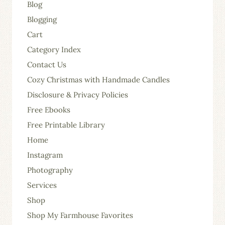
Blog
Blogging
Cart
Category Index
Contact Us
Cozy Christmas with Handmade Candles
Disclosure & Privacy Policies
Free Ebooks
Free Printable Library
Home
Instagram
Photography
Services
Shop
Shop My Farmhouse Favorites