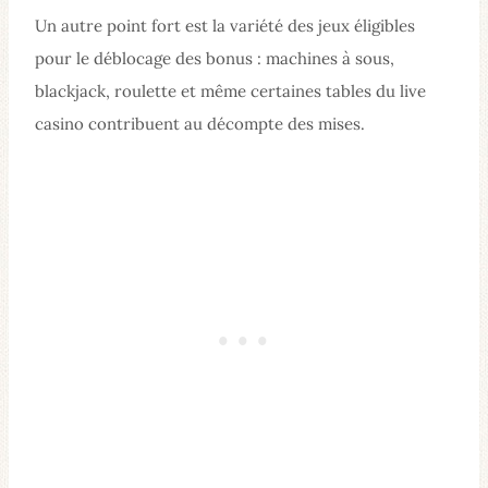
Un autre point fort est la variété des jeux éligibles
pour le déblocage des bonus : machines à sous,
blackjack, roulette et même certaines tables du live
casino contribuent au décompte des mises.