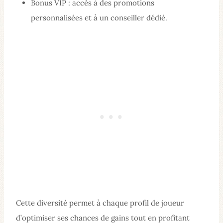
Bonus VIP : accès à des promotions
personnalisées et à un conseiller dédié.
Cette diversité permet à chaque profil de joueur
d’optimiser ses chances de gains tout en profitant