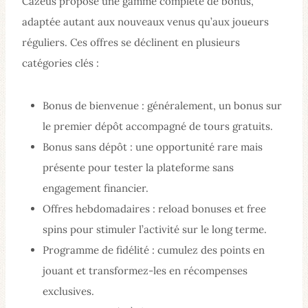
Cazeus propose une gamme complète de bonus,
adaptée autant aux nouveaux venus qu’aux joueurs
réguliers. Ces offres se déclinent en plusieurs
catégories clés :
Bonus de bienvenue : généralement, un bonus sur
le premier dépôt accompagné de tours gratuits.
Bonus sans dépôt : une opportunité rare mais
présente pour tester la plateforme sans
engagement financier.
Offres hebdomadaires : reload bonuses et free
spins pour stimuler l’activité sur le long terme.
Programme de fidélité : cumulez des points en
jouant et transformez-les en récompenses
exclusives.