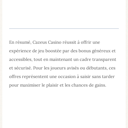
En résumé, Cazeus Casino réussit à offrir une
expérience de jeu boostée par des bonus généreux et
accessibles, tout en maintenant un cadre transparent
et sécurisé. Pour les joueurs avisés ou débutants, ces
offres représentent une occasion à saisir sans tarder
pour maximiser le plaisir et les chances de gains.