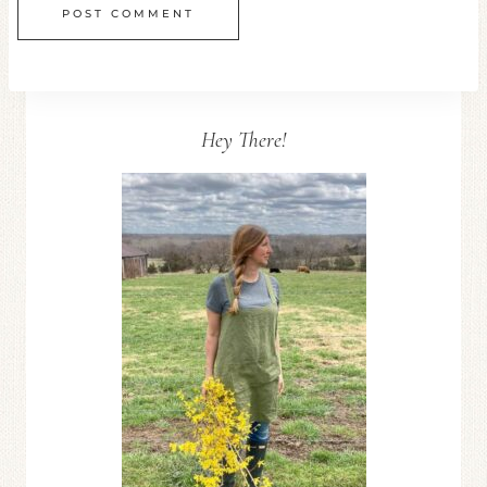
Hey There!