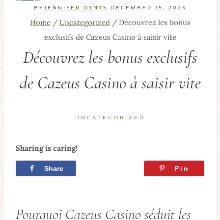
BY
JENNIFER DYNYS
DECEMBER 15, 2025
Home
/
Uncategorized
/
Découvrez les bonus
exclusifs de Cazeus Casino à saisir vite
Découvrez les bonus exclusifs
de Cazeus Casino à saisir vite
UNCATEGORIZED
Sharing is caring!
Share
Tweet
Pin
Pourquoi Cazeus Casino séduit les