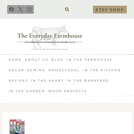
Skip
ETSY SHOP
to
content
HOME
ABOUT US
BLOG
IN THE FARMHOUSE
DECOR
SEWING
HOMESCHOOL
IN THE KITCHEN
RECIPES
IN THE HEART
IN THE BARNYARD
IN THE GARDEN
WOOD PROJECTS