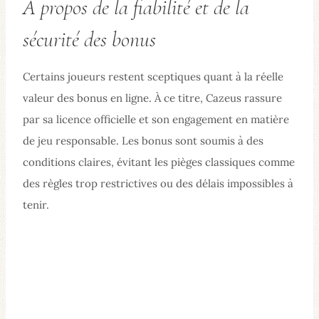
À propos de la fiabilité et de la
sécurité des bonus
Certains joueurs restent sceptiques quant à la réelle
valeur des bonus en ligne. À ce titre, Cazeus rassure
par sa licence officielle et son engagement en matière
de jeu responsable. Les bonus sont soumis à des
conditions claires, évitant les pièges classiques comme
des règles trop restrictives ou des délais impossibles à
tenir.