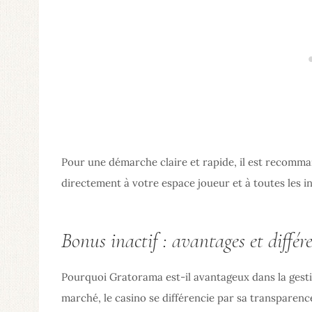
Pour une démarche claire et rapide, il est recomman
directement à votre espace joueur et à toutes les i
Bonus inactif : avantages et diffé
Pourquoi Gratorama est-il avantageux dans la gest
marché, le casino se différencie par sa transparenc