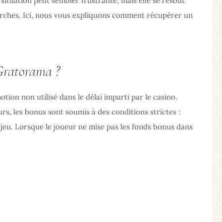
 situation peut sembler frustrante, mais elle se résout
rches. Ici, nous vous expliquons comment récupérer un
 Gratorama ?
on non utilisé dans le délai imparti par le casino.
 les bonus sont soumis à des conditions strictes :
e jeu. Lorsque le joueur ne mise pas les fonds bonus dans