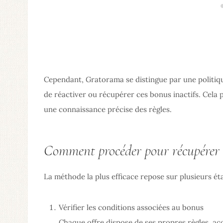
Cependant, Gratorama se distingue par une politique
de réactiver ou récupérer ces bonus inactifs. Cela
une connaissance précise des règles.
Comment procéder pour récupérer 
La méthode la plus efficace repose sur plusieurs ét
Vérifier les conditions associées au bonus
Chaque offre dispose de ses propres règles, acc