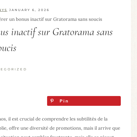
NYS
JANUARY 6, 2026
er un bonus inactif sur Gratorama sans soucis
s inactif sur Gratorama sans
oucis
TEGORIZED
Pin
os, il est crucial de comprendre les subtilités de la
ie, offre une diversité de promotions, mais il arrive que