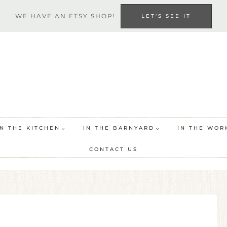
WE HAVE AN ETSY SHOP!
LET'S SEE IT
IN THE KITCHEN
IN THE BARNYARD
IN THE WOR
CONTACT US