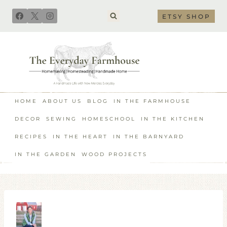
Skip
ETSY SHOP
to
content
HOME
ABOUT US
BLOG
IN THE FARMHOUSE
DECOR
SEWING
HOMESCHOOL
IN THE KITCHEN
RECIPES
IN THE HEART
IN THE BARNYARD
IN THE GARDEN
WOOD PROJECTS