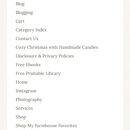
Blog
Blogging
Cart
Category Index
Contact Us
Cozy Christmas with Handmade Candles
Disclosure & Privacy Policies
Free Ebooks
Free Printable Library
Home
Instagram
Photography
Services
Shop
Shop My Farmhouse Favorites