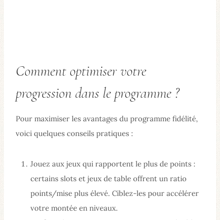
Comment optimiser votre
progression dans le programme ?
Pour maximiser les avantages du programme fidélité,
voici quelques conseils pratiques :
Jouez aux jeux qui rapportent le plus de points :
certains slots et jeux de table offrent un ratio
points/mise plus élevé. Ciblez-les pour accélérer
votre montée en niveaux.