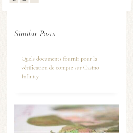
Similar Posts
Quels documents fournir pour la
vérification de compte sur Casino
Infinity