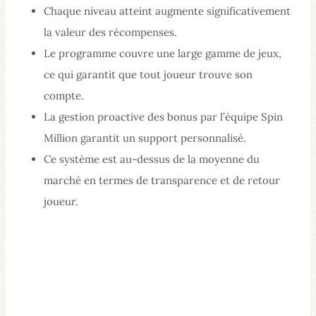
Chaque niveau atteint augmente significativement
la valeur des récompenses.
Le programme couvre une large gamme de jeux,
ce qui garantit que tout joueur trouve son
compte.
La gestion proactive des bonus par l’équipe Spin
Million garantit un support personnalisé.
Ce système est au-dessus de la moyenne du
marché en termes de transparence et de retour
joueur.