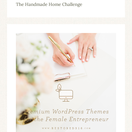
The Handmade Home Challenge