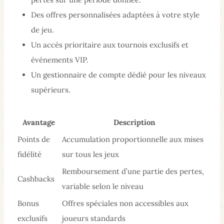
Des offres personnalisées adaptées à votre style
de jeu.
Un accès prioritaire aux tournois exclusifs et
événements VIP.
Un gestionnaire de compte dédié pour les niveaux
supérieurs.
Avantage
Description
Points de
Accumulation proportionnelle aux mises
fidélité
sur tous les jeux
Remboursement d’une partie des pertes,
Cashbacks
variable selon le niveau
Bonus
Offres spéciales non accessibles aux
exclusifs
joueurs standards