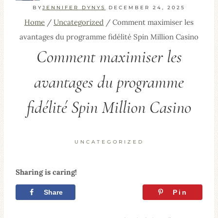
BY
JENNIFER DYNYS
DECEMBER 24, 2025
Home
/
Uncategorized
/
Comment maximiser les
avantages du programme fidélité Spin Million Casino
Comment maximiser les
avantages du programme
fidélité Spin Million Casino
UNCATEGORIZED
Sharing is caring!
Share
Tweet
Pin