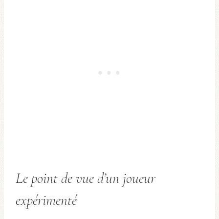
Le point de vue d’un joueur
expérimenté