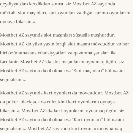
qeydiyyatdan keçdikdən sonra, siz Mostbet AZ saytında
müxtəlif slot maşınları, kart oyunları və digər kazino oyunlarını
oynaya bilərsiniz.
Mostbet AZ saytında slot maşınları xüsusilə məşhurdur.
Mostbet AZ-də yüzə yaxın fərqli slot maşını mövcuddur və hər
biri özünəməxsus xüsusiyyətləri və qazanma şansları ilə
fərqlənir. Mostbet AZ-də slot maşınlarını oynamaq üçün, siz
Mostbet AZ saytına daxil olmalı və “Slot maşınları” bölməsini
seçməlisiniz.
Mostbet AZ saytında kart oyunları da mövcuddur. Mostbet AZ-
də poker, blackjack və rulet kimi kart oyunlarını oynaya
bilərsiniz. Mostbet AZ-də kart oyunlarını oynamaq üçün, siz
Mostbet AZ saytına daxil olmalı və “Kart oyunları” bölməsini
seçməlisiniz. Mostbet AZ saytında kart oyunlarını oynamaq