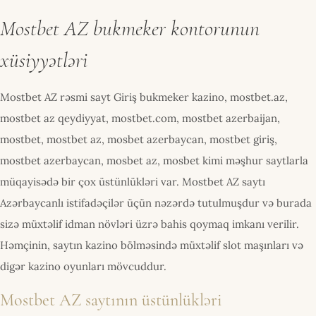
Mostbet AZ bukmeker kontorunun
xüsiyyətləri
Mostbet AZ rəsmi sayt Giriş bukmeker kazino, mostbet.az,
mostbet az qeydiyyat, mostbet.com, mostbet azerbaijan,
mostbet, mostbet az, mosbet azerbaycan, mostbet giriş,
mostbet azerbaycan, mosbet az, mosbet kimi məşhur saytlarla
müqayisədə bir çox üstünlükləri var. Mostbet AZ saytı
Azərbaycanlı istifadəçilər üçün nəzərdə tutulmuşdur və burada
sizə müxtəlif idman növləri üzrə bahis qoymaq imkanı verilir.
Həmçinin, saytın kazino bölməsində müxtəlif slot maşınları və
digər kazino oyunları mövcuddur.
Mostbet AZ saytının üstünlükləri