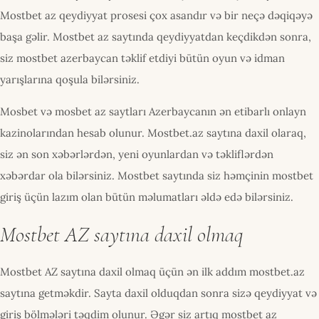
Mostbet az qeydiyyat prosesi çox asandır və bir neçə dəqiqəyə
başa gəlir. Mostbet az saytında qeydiyyatdan keçdikdən sonra,
siz mostbet azerbaycan təklif etdiyi bütün oyun və idman
yarışlarına qoşula bilərsiniz.
Mosbet və mosbet az saytları Azerbaycanın ən etibarlı onlayn
kazinolarından hesab olunur. Mostbet.az saytına daxil olaraq,
siz ən son xəbərlərdən, yeni oyunlardan və təkliflərdən
xəbərdar ola bilərsiniz. Mostbet saytında siz həmçinin mostbet
giriş üçün lazım olan bütün məlumatları əldə edə bilərsiniz.
Mostbet AZ saytına daxil olmaq
Mostbet AZ saytına daxil olmaq üçün ən ilk addım mostbet.az
saytına getməkdir. Sayta daxil olduqdan sonra sizə qeydiyyat və
giriş bölmələri təqdim olunur. Əgər siz artıq mostbet az