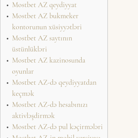
Mostbet AZ qeydiyyat
Mostbet AZ bukmeker
kontorunun xüsiyyətləri
Mostbet AZ saytının
üstünlükləri
Mostbet AZ kazinosunda
oyunlar
Mostbet AZ-də qeydiyyatdan
keçmək
Mostbet AZ-də hesabınızı
aktivləşdirmək
Mostbet AZ-də pul kəçirmələri
Mostbet AZ-in mobil versiyası