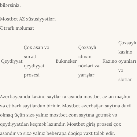
bilərsiniz.
Mostbet AZ xüsusiyyətləri
Ətraflı məlumat
Çoxsaylı
Çox asan və
Çoxsaylı
kazino
sürətli
idman
Qeydiyyat
Bukmeker
Kazino
oyunları
qeydiyyat
növləri və
və
prosesi
yarışlar
slotlar
Azerbaycanda kazino saytları arasında mostbet az ən məşhur
və etibarlı saytlardan biridir. Mostbet azerbaijan saytına daxil
olmaq üçün sizə yalnız mostbet.com saytına getmək və
qeydiyyatdan keçmək lazımdır. Mostbet giriş prosesi çox
asandır və sizə yalnız beberapa dəqiqə vaxt tələb edir.