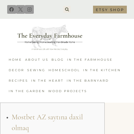
Skip
ETSY SHOP
to
content
HOME
ABOUT US
BLOG
IN THE FARMHOUSE
DECOR
SEWING
HOMESCHOOL
IN THE KITCHEN
RECIPES
IN THE HEART
IN THE BARNYARD
IN THE GARDEN
WOOD PROJECTS
Mostbet AZ saytına daxil
olmaq